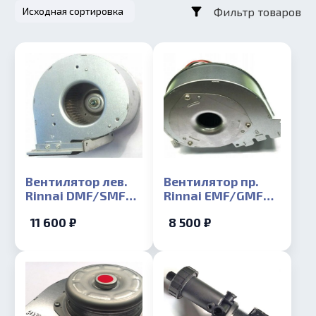
Фильтр товаров
Вентилятор лев.
Вентилятор пр.
Rinnai DMF/SMF
Rinnai EMF/GMF
166/206/256
107/167/207 RW14
11 600 ₽
8 500 ₽
(440010230)