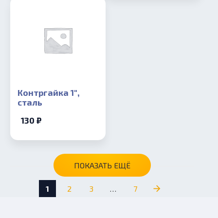
Контргайка 1″,
сталь
130 ₽
ПОКАЗАТЬ ЕЩЁ
1
2
3
…
7