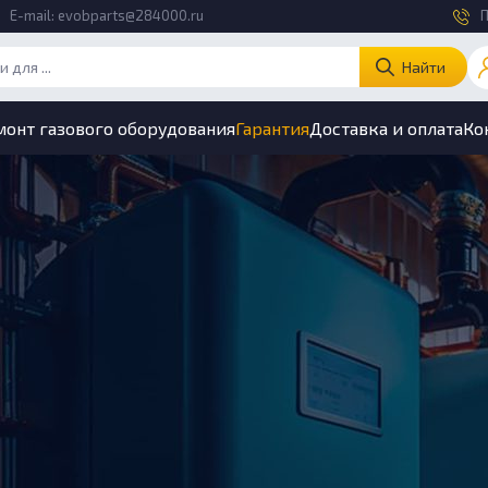
E-mail:
evobparts@284000.ru
П
Найти
монт газового оборудования
Гарантия
Доставка и оплата
Ко