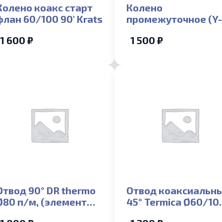
Колено коакс старт
Колено
флан 60/100 90′ Krats
промежуточное (Y
018) 45 d60/100
1 600 ₽
1 500 ₽
Отвод 90° DR thermo
Отвод коаксиальн
Ø80 п/м, (элемент
45° Termica Ø60/10
раздельного
п/м, (элемент