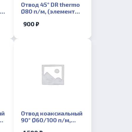
Отвод 45° DR thermo
-
Ø80 п/м, (элемент
раздельного
900 ₽
дымохода)
ый
Отвод коаксиальный
0
90° Ø60/100 п/м,
(элемент