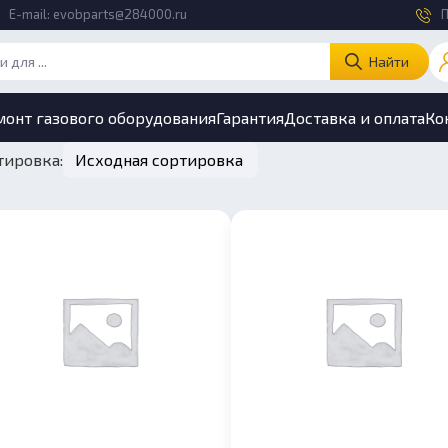
E-mail:
evobparts@284000.ru
П
Найти
монт газового оборудования
Гарантия
Доставка и оплата
Ко
тировка: