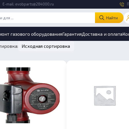
E-mail:
evobparts@284000.ru
П
Найти
монт газового оборудования
Гарантия
Доставка и оплата
Ко
тировка: