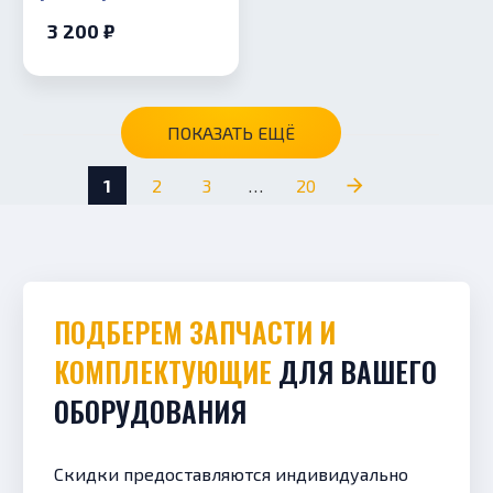
8л (красный)
3 200 ₽
Stout,
вертикальная
установка (3/4″,
Pmax 5 бар)
ПОКАЗАТЬ ЕЩЁ
1
2
3
…
20
ПОДБЕРЕМ ЗАПЧАСТИ И
КОМПЛЕКТУЮЩИЕ
ДЛЯ ВАШЕГО
ОБОРУДОВАНИЯ
Скидки предоставляются индивидуально