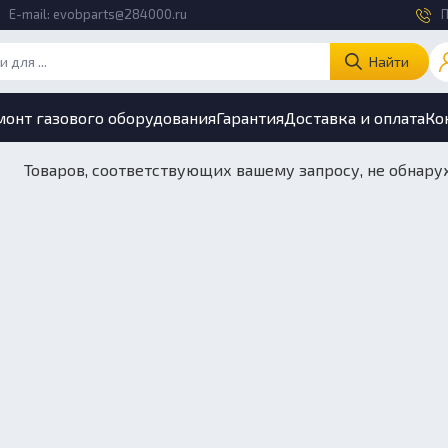
E-mail:
evobparts@284000.ru
П
Найти
монт газового оборудования
Гарантия
Доставка и оплата
Ко
Товаров, соответствующих вашему запросу, не обнару