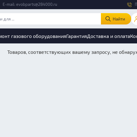
E-mail:
evobparts@284000.ru
П
Найти
монт газового оборудования
Гарантия
Доставка и оплата
Ко
Товаров, соответствующих вашему запросу, не обнару