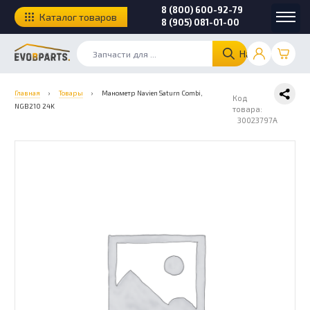
8 (800) 600-92-79
Каталог товаров
8 (905) 081-01-00
Найти
Главная
›
Товары
›
Манометр Navien Saturn Combi,
Код
NGB210 24K
товара:
30023797A