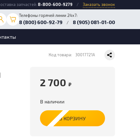
оставка запчастей:
8-800-600-9279
/
Заказать звонок
Телефоны горячей линии 24х7:
8 (800) 600-92-79
8 (905) 081-01-00
/
нтакты
Код товара:
30017721A
2 700
₽
В наличии
В КОРЗИНУ