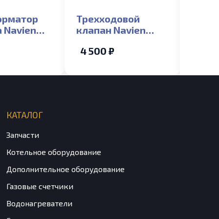
орматор
Трехходовой
Тепл
 Navien
клапан Navien
перв
S/C/E/ONE
DELUXE C/E 13-35K
DELU
4 500 ₽
14 0
(NGB351/352/310)
35K
/351/352/310/300)
(NGB
КАТАЛОГ
Запчасти
Котельное оборудование
Дополнительное оборудование
Газовые счетчики
Водонагреватели