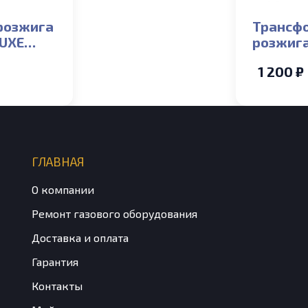
розжига
Трансф
LUXE
розжига
3-40K
DELUXE 
1 200 ₽
51/352/300)
13-40K
(NGB350
ГЛАВНАЯ
О компании
Ремонт газового оборудования
Доставка и оплата
Гарантия
Контакты