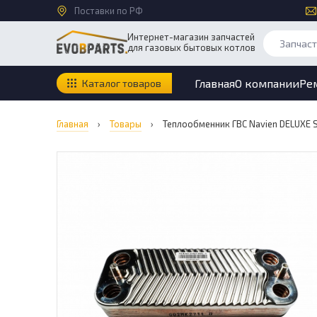
Поставки по РФ
Интернет-магазин запчастей
для газовых бытовых котлов
Главная
О компании
Ре
Каталог товаров
Главная
›
Товары
›
Теплообменник ГВС Navien DELUXE 