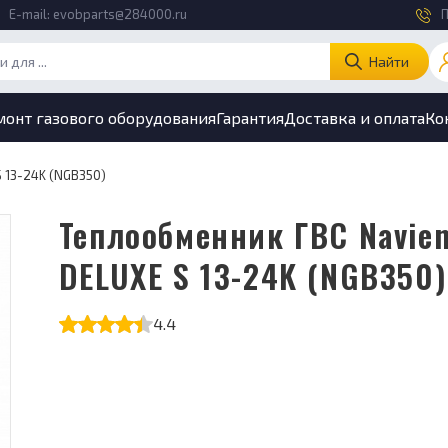
E-mail:
evobparts@284000.ru
П
Найти
монт газового оборудования
Гарантия
Доставка и оплата
Ко
S 13-24K (NGB350)
Теплообменник ГВС Navien
DELUXE S 13-24K (NGB350)
4.4