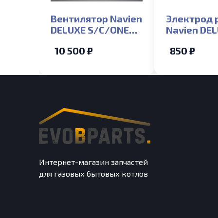
Вентилятор Navien
Электрод 
DELUXE S/C/ONE
Navien DE
35K
S/C/ONE 1
10 500 ₽
850 ₽
(NGB350/351/352/300)
(NGB350/3
Интернет-магазин запчастей
для газовых бытовых котлов