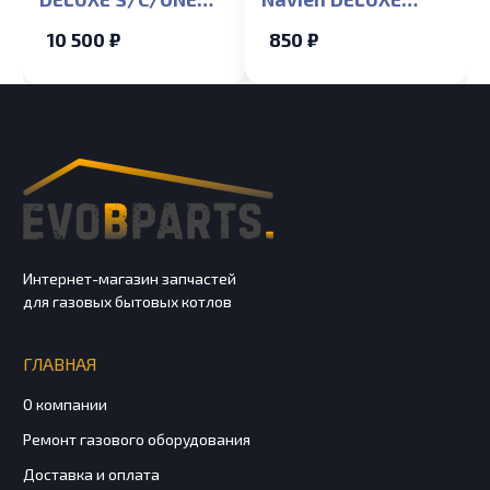
35K
S/C/ONE 13-40K
10 500 ₽
850 ₽
(NGB350/351/352/300)
(NGB350/351/352/300)
Интернет-магазин запчастей
для газовых бытовых котлов
ГЛАВНАЯ
О компании
Ремонт газового оборудования
Доставка и оплата