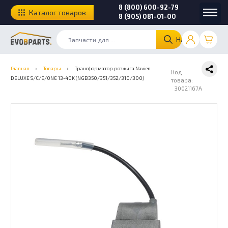
8 (800) 600-92-79
Каталог товаров
8 (905) 081-01-00
Найти
Главная
›
Товары
›
Трансформатор розжига Navien
Код
DELUXE S/C/E/ONE 13-40K (NGB350/351/352/310/300)
товара:
30021167A