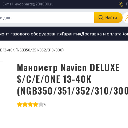
E-mail:
evobparts@284000.ru
П
Найти
монт газового оборудования
Гарантия
Доставка и оплата
Ко
E 13-40K (NGB350/351/352/310/300)
Манометр Navien DELUXE
S/C/E/ONE 13-40K
(NGB350/351/352/310/30
4