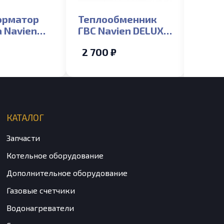
орматор
Теплообменник
Трех
 Navien
ГВС Navien DELUXE
клапа
S/C/E/ONE
S 13-24K (NGB350)
DELUX
2 700 ₽
4 50
(NGB3
/351/352/310/300)
КАТАЛОГ
Запчасти
Котельное оборудование
Дополнительное оборудование
Газовые счетчики
Водонагреватели