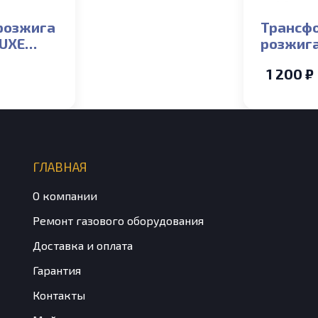
розжига
Трансф
LUXE
розжига
3-40K
DELUXE 
1 200 ₽
51/352/300)
13-40K
(NGB350
ГЛАВНАЯ
О компании
Ремонт газового оборудования
Доставка и оплата
Гарантия
Контакты