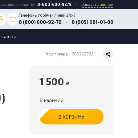
оставка запчастей:
8-800-600-9279
/
Заказать звонок
Телефоны горячей линии 24х7:
8 (800) 600-92-79
8 (905) 081-01-00
/
нтакты
Код товара:
30020258A
1 500
₽
0)
В наличии
В КОРЗИНУ