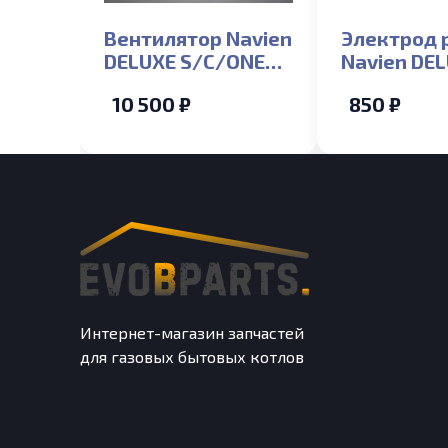
Вентилятор Navien
Электрод 
DELUXE S/C/ONE
Navien DE
35K
S/C/ONE 1
10 500 ₽
850 ₽
(NGB350/351/352/300)
(NGB350/3
Интернет-магазин запчастей
для газовых бытовых котлов