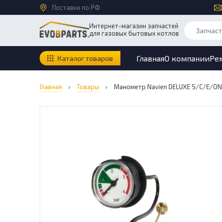
Поставки по РФ
Интернет-магазин запчастей
для газовых бытовых котлов
Главная
О компании
Ре
Каталог товаров
Главная
›
Товары
›
Манометр Navien DELUXE S/C/E/ON