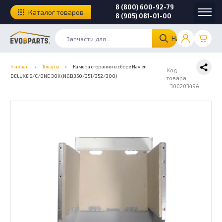
8 (800) 600-92-79
Каталог товаров
8 (905) 081-01-00
Найти
Главная
›
Товары
›
Камера сгорания в сборе Navien
Код
DELUXE S/C/ONE 30K (NGB350/351/352/300)
товара:
30020349A