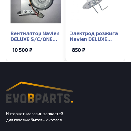
Вентилятор Navien
Электрод розжига
DELUXE S/C/ONE
Navien DELUXE
35K
S/C/ONE 13-40K
10 500 ₽
850 ₽
(NGB350/351/352/300)
(NGB350/351/352/300)
Интернет-магазин запчастей
для газовых бытовых котлов