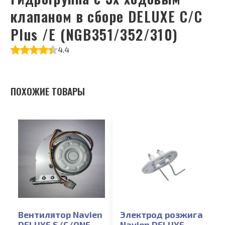
клапаном в сборе DELUXE C/C
Plus /E (NGB351/352/310)
4.4
ПОХОЖИЕ ТОВАРЫ
Вентилятор Navien
Электрод розжига
DELUXE S/C/ONE
Navien DELUXE