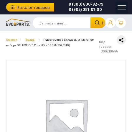
8 (800) 600-92-79
Каталог товаров
8 (905) 081-01-00
Найти
Главная
›
Товары
›
Гидрогруппа с 3х ходовым клапаном
Код
в сборе DELUXE C/C Plus /E (NGB351/352/310)
товара:
30021964A