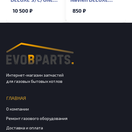
35K
S/C/ONE 13-40K
10 500 ₽
850 ₽
(NGB350/351/352/300)
(NGB350/351/352/300)
Интернет-магазин запчастей
для газовых бытовых котлов
ГЛАВНАЯ
О компании
Ремонт газового оборудования
Доставка и оплата