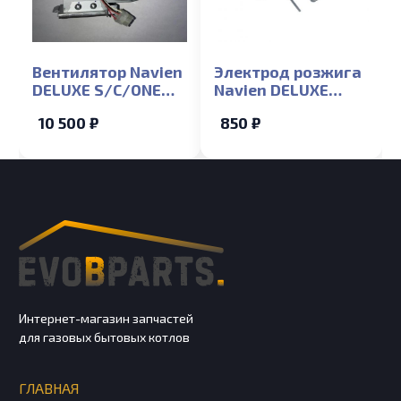
Вентилятор Navien
Электрод розжига
DELUXE S/C/ONE
Navien DELUXE
35K
S/C/ONE 13-40K
10 500 ₽
850 ₽
(NGB350/351/352/300)
(NGB350/351/352/300)
Интернет-магазин запчастей
для газовых бытовых котлов
ГЛАВНАЯ