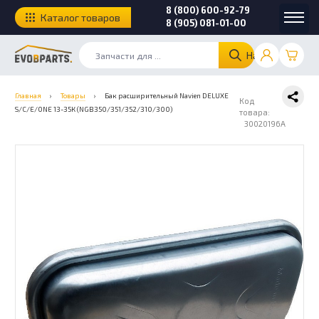
8 (800) 600-92-79
Каталог товаров
8 (905) 081-01-00
Найти
Главная
›
Товары
›
Бак расширительный Navien DELUXE
Код
S/C/E/ONE 13-35К (NGB350/351/352/310/300)
товара:
30020196A