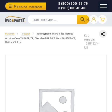
8 (800) 600-92-79
Каталог товаров
8 (905) 081-01-00
Найти
Главная
›
Товары
›
Трехходовой клапан без мотора
Код
Ariston Carеx15-24FF/CF, Clasx24-28FF/CF, Genx24-35FF/CF,
товара:
HSx15-24FF_S
65114924-
1_S