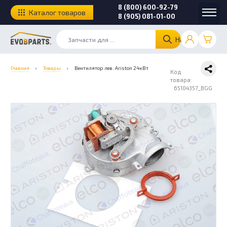
8 (800) 600-92-79
Каталог товаров
8 (905) 081-01-00
Найти
Главная
›
Товары
›
Вентилятор лев. Ariston 24кВт
Код
товара:
65104357_BGG