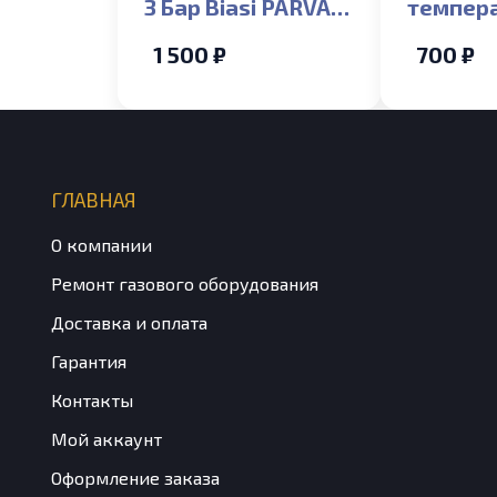
3 Бар Biasi PARVA,
темпер
RIVA, GARDA, ACTIV
погружн
1 500 ₽
700 ₽
Biasi Del
Rinnova,
ELECTR
QUAUNT
ГЛАВНАЯ
О компании
Ремонт газового оборудования
Доставка и оплата
Гарантия
Контакты
Мой аккаунт
Оформление заказа