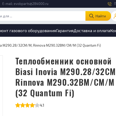
E-mail:
evobparts@284000.ru
П
Найти
монт газового оборудования
Гарантия
Доставка и оплата
Ко
via M290.28/32CM/M, Rinnova M290.32BM/CM/M (32 Quantum Fi)
Теплообменник основной
Biasi Inovia M290.28/32CM
Rinnova M290.32BM/CM/M
(32 Quantum Fi)
4.1