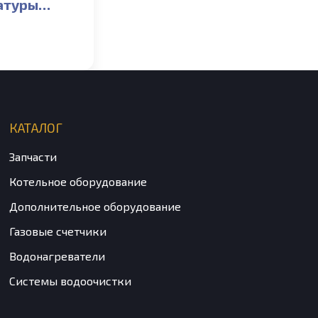
атуры
ой ГВС
ta,
 Inovia,
OLUX
UM_S
КАТАЛОГ
Запчасти
Котельное оборудование
Дополнительное оборудование
Газовые счетчики
Водонагреватели
Системы водоочистки