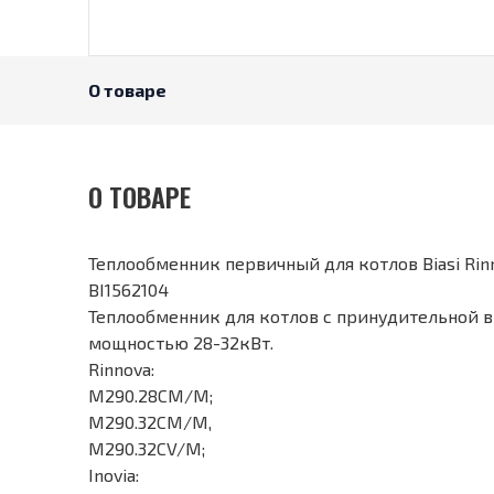
О товаре
О ТОВАРЕ
Теплообменник первичный для котлов Biasi Rinn
BI1562104
Теплообменник для котлов с принудительной вы
мощностью 28-32кВт.
Rinnova:
M290.28CM/M;
M290.32CM/M,
M290.32CV/M;
Inovia: