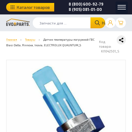
8 (800) 600-92-79
Каталог товаров
8 (905) 081-01-00
Найти
Главная
›
Товары
›
Датчик температуры погружной ГВС
Код
Biasi Delta, Rinnova, Inovia, ELECTROLUX QUAUNTUM_S
товара:
KI1042501_S