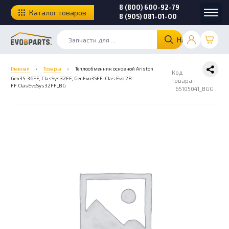
8 (800) 600-92-79
Каталог товаров
8 (905) 081-01-00
Найти
Главная
›
Товары
›
Теплообменник основной Ariston
Код
Gen35-36FF, ClasSys32FF, GenEvo35FF, Clas Evo 28
товара:
FF.ClasEvoSys32FF_BG
65105041_BGG