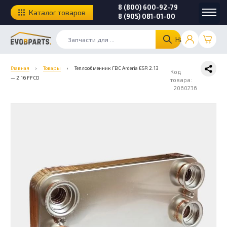
8 (800) 600-92-79
Каталог товаров
8 (905) 081-01-00
Найти
Главная
›
Товары
›
Теплообменник ГВС Arderia ESR 2.13
Код
— 2.16 FFCD
товара:
2060236