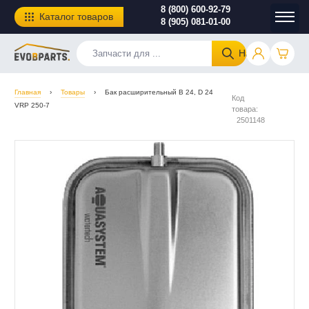
8 (800) 600-92-79
Каталог товаров
8 (905) 081-01-00
Найти
Главная
›
Товары
›
Бак расширительный B 24, D 24
Код
VRP 250-7
товара:
2501148