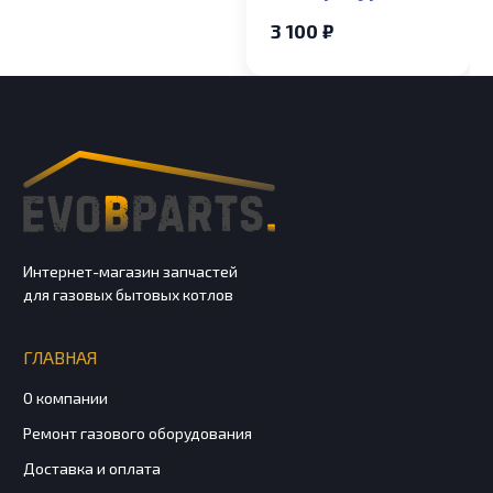
накладной Baxi
3 100 ₽
ECO Compact, ECO-5
COMPACT, MAIN-5
Интернет-магазин запчастей
для газовых бытовых котлов
ГЛАВНАЯ
О компании
Ремонт газового оборудования
Доставка и оплата