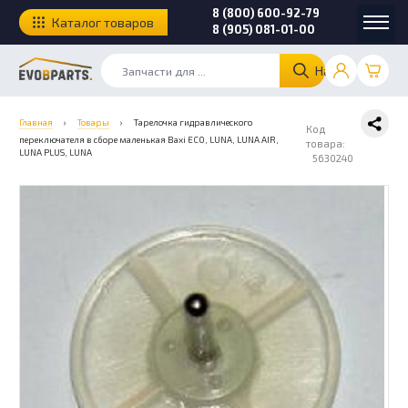
8 (800) 600-92-79
Каталог товаров
8 (905) 081-01-00
Найти
Главная
›
Товары
›
Тарелочка гидравлического
Код
переключателя в сборе маленькая Baxi ECO, LUNA, LUNA AIR,
товара:
LUNA PLUS, LUNA
5630240