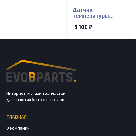
Датчик
температуры
накладной Baxi
3 100 ₽
ECO Compact, ECO-5
COMPACT, MAIN-5
Интернет-магазин запчастей
для газовых бытовых котлов
ГЛАВНАЯ
О компании