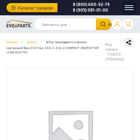
8 (800) 600-92-79
Каталог товаров
8 (905) 081-01-00
Найти
Главная
›
Товары
›
Шток трехходового клапана
Код
(латунный) Baxi ECO Four, ECO-3, ECO-3 COMPACT, ENERGY TOP,
товара:
LUNA DUO-TEC,
7726370
(711356900)