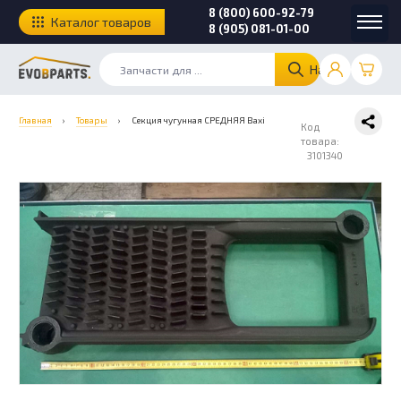
8 (800) 600-92-79
Каталог товаров
8 (905) 081-01-00
Найти
Главная
›
Товары
›
Секция чугунная СРЕДНЯЯ Baxi
Код
товара:
3101340