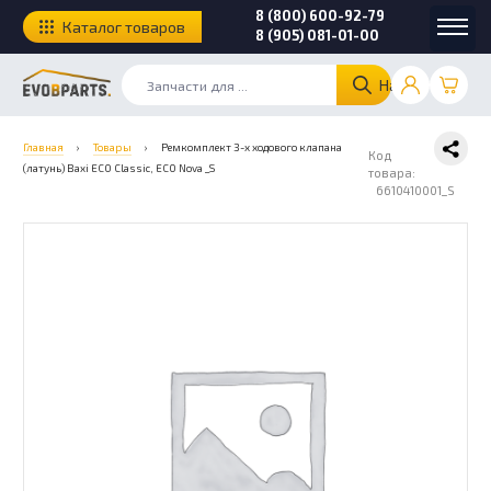
8 (800) 600-92-79
Каталог товаров
8 (905) 081-01-00
Найти
Главная
›
Товары
›
Ремкомплект 3-х ходового клапана
Код
(латунь) Baxi ECO Classic, ECO Nova _S
товара:
6610410001_S