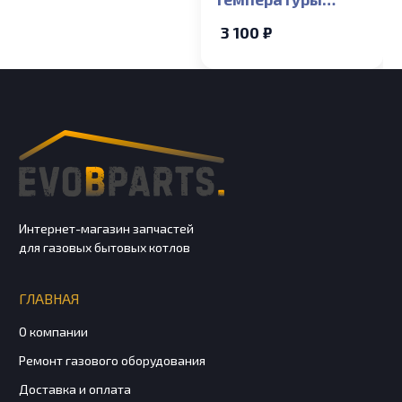
накладной Baxi
3 100 ₽
ECO Compact, ECO-5
COMPACT, MAIN-5
Интернет-магазин запчастей
для газовых бытовых котлов
ГЛАВНАЯ
О компании
Ремонт газового оборудования
Доставка и оплата