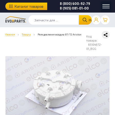
8 (800) 600-92-79
Каталог товаров
8 (905) 081-01-00
Найти
Главная
›
Товары
›
Реле давления воздуха 87/72 Ariston
Код
товара:
65104672-
01_BGG