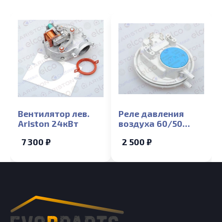
Вентилятор лев.
Реле давления
Ariston 24кВт
воздуха 60/50
Ariston
7 300 ₽
2 500 ₽