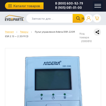
8 (800) 600-92-79
Каталог товаров
8 (905) 081-01-00
Найти
Главная
›
Товары
›
Пульт управления Arderia DSR-220R
Код
ESR 2.13 — 2.35 FFCD
товара:
2080810