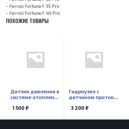
- Ferroli Fortuna F 35 Pro
- Ferroli Fortuna F 40 Pro
ПОХОЖИЕ ТОВАРЫ
Датчик давления в
Гидроузел с
системе отопления
датчиком протока
Ferroli Fortuna
ГВС и краном
1 500 ₽
3 200 ₽
Special (NG)
подпитки Ferroli
Fortuna F 10-35