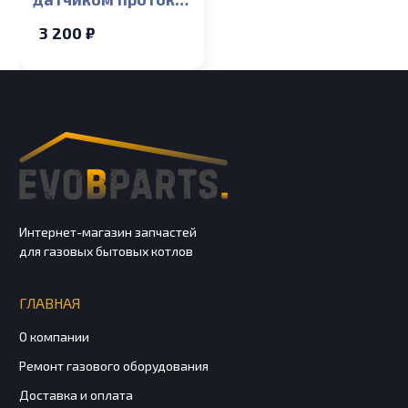
ГВС и краном
3 200 ₽
подпитки Ferroli
Fortuna F 10-35
Интернет-магазин запчастей
для газовых бытовых котлов
ГЛАВНАЯ
О компании
Ремонт газового оборудования
Доставка и оплата