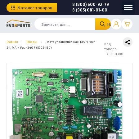
8 (800) 600-92-79
Каталог товаров
8 (905) 081-01-00
Найти
Главная
›
Товары
›
Плата управления Baxi MAIN Four
Код
24, MAIN Four 240 F (5702480)
товара:
710591300