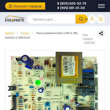
8 (800) 600-92-79
Каталог товаров
8 (905) 081-01-00
Найти
Главная
›
Товары
›
Плата управления Baxi LUNA-3, MSL,
Код
NUVOLA-3, STAR DIGIT
товара:
5687010