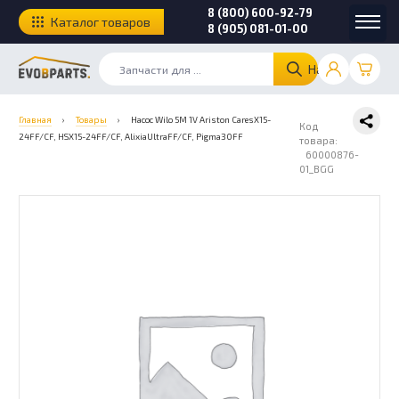
8 (800) 600-92-79
Каталог товаров
8 (905) 081-01-00
Найти
Главная
›
Товары
›
Насос Wilo 5M 1V Ariston CaresX15-
Код
24FF/CF, HSX15-24FF/CF, AlixiaUltraFF/CF, Pigma30FF
товара:
60000876-
01_BGG