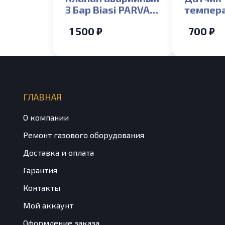
3 Бар Biasi PARVA,
темпер
RIVA, GARDA, ACTIV
погружн
1 500 ₽
700 ₽
Biasi Del
Rinnova,
ELECTR
QUAUNT
ГЛАВНАЯ
О компании
Ремонт газового оборудования
Доставка и оплата
Гарантия
Контакты
Мой аккаунт
Оформление заказа