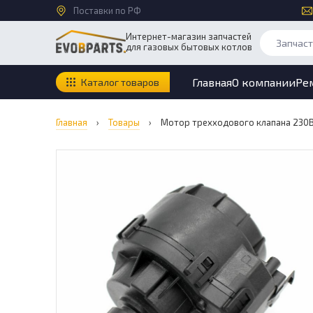
Поставки по РФ
Интернет-магазин запчастей
для газовых бытовых котлов
Главная
О компании
Ре
Каталог товаров
Главная
›
Товары
›
Мотор трехходового клапана 230В B