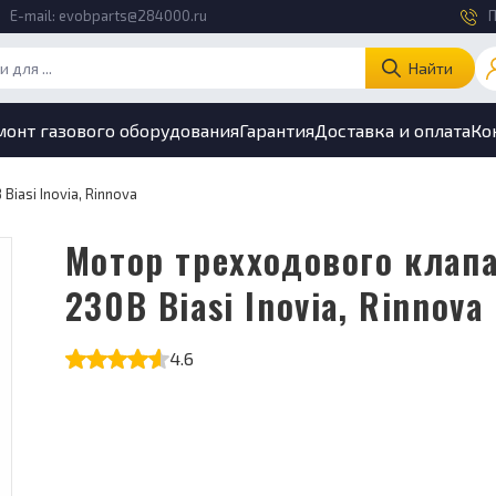
E-mail:
evobparts@284000.ru
П
Найти
монт газового оборудования
Гарантия
Доставка и оплата
Ко
iasi Inovia, Rinnova
Мотор трехходового клапана
230В Biasi Inovia, Rinnova
4.6