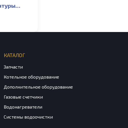
атуры
ой ГВС
ta,
 Inovia,
OLUX
UM_S
КАТАЛОГ
Запчасти
Котельное оборудование
Дополнительное оборудование
Газовые счетчики
Водонагреватели
Системы водоочистки