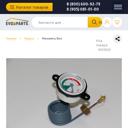
8 (800) 600-92-79
Каталог товаров
8 (905) 081-01-00
Найти
Главная
›
Товары
›
Манометр Baxi
Код
товара:
9951830