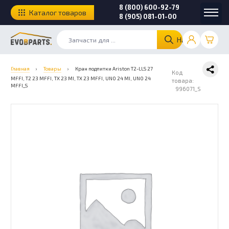
8 (800) 600-92-79
Каталог товаров
8 (905) 081-01-00
Найти
Главная
›
Товары
›
Кран подпитки Ariston T2-LLS 27
Код
MFFI, T2 23 MFFI, TX 23 MI, TX 23 MFFI, UNO 24 MI, UNO 24
товара:
MFFI_S
996071_S