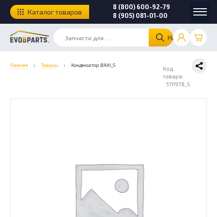
8 (800) 600-92-79
Каталог товаров
8 (905) 081-01-00
Найти
Главная
›
Товары
›
Конденсатор BAXI_S
Код
товара:
5111978_S