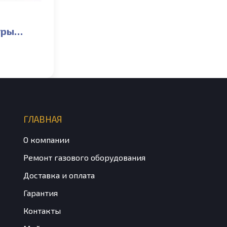
уры
 Baxi
t, ECO-5
MAIN-5
ГЛАВНАЯ
О компании
Ремонт газового оборудования
Доставка и оплата
Гарантия
Контакты