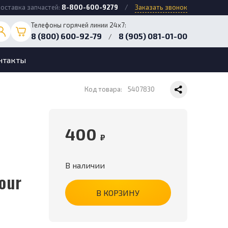
оставка запчастей:
8-800-600-9279
/
Заказать звонок
Телефоны горячей линии 24х7:
8 (800) 600-92-79
8 (905) 081-01-00
/
нтакты
Код товара:
5407830
400
₽
В наличии
our
В КОРЗИНУ