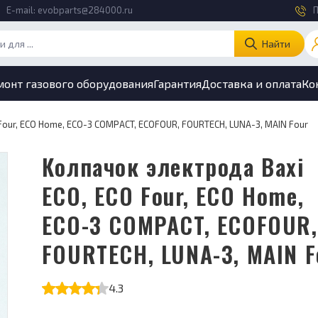
E-mail:
evobparts@284000.ru
П
Найти
монт газового оборудования
Гарантия
Доставка и оплата
Ко
Four, ECO Home, ECO-3 COMPACT, ECOFOUR, FOURTECH, LUNA-3, MAIN Four
Колпачок электрода Baxi
ECO, ECO Four, ECO Home,
ECO-3 COMPACT, ECOFOUR,
FOURTECH, LUNA-3, MAIN F
4.3