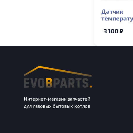
Датчик
температ
накладной
3 100 ₽
ECO Compac
COMPACT, 
Интернет-магазин запчастей
для газовых бытовых котлов