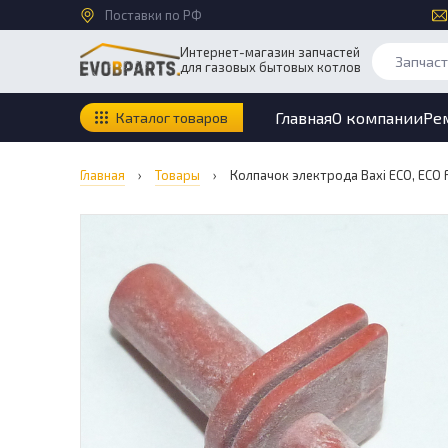
Поставки по РФ
Интернет-магазин запчастей
для газовых бытовых котлов
Главная
О компании
Ре
Каталог товаров
Главная
›
Товары
›
Колпачок электрода Baxi ECO, ECO 