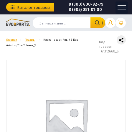
8 (800) 600-92-79
Каталог товаров
8 (905) 081-01-00
Найти
Главная
›
Товары
›
Клапан аварийный 3 Бар
Код
Ariston/Chaffoteaux_S
товара:
61312668_S