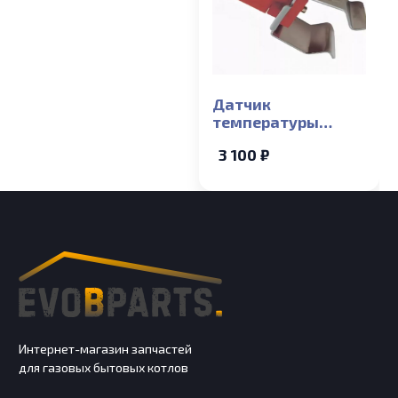
Датчик
температуры
накладной Baxi
3 100 ₽
ECO Compact, ECO-5
COMPACT, MAIN-5
Интернет-магазин запчастей
для газовых бытовых котлов