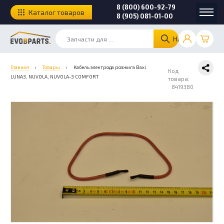
8 (800) 600-92-79
Каталог товаров
8 (905) 081-01-00
Найти
Главная
›
Товары
›
Кабель электрода розжига Baxi
Код
LUNA3, NUVOLA, NUVOLA-3 COMFORT
товара:
8419380