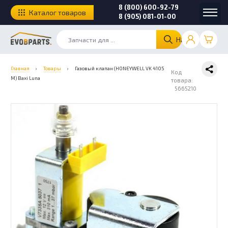
8 (800) 600-92-79
Каталог товаров
8 (905) 081-01-00
Найти
Главная
›
Товары
›
Газовый клапан (HONEYWELL VK 4105
Код
M) Baxi Luna
товара:
5665210