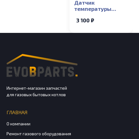
Датчик
температуры
накладной Baxi
3 100 ₽
ECO Compact, ECO-5
COMPACT, MAIN-5
Интернет-магазин запчастей
для газовых бытовых котлов
ГЛАВНАЯ
О компании
Ремонт газового оборудования