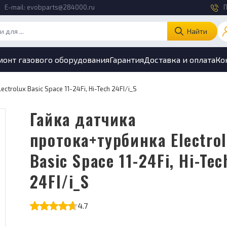
E-mail:
evobparts@284000.ru
П
Найти
монт газового оборудования
Гарантия
Доставка и оплата
Ко
trolux Basic Space 11-24Fi, Hi-Tech 24FI/i_S
Гайка датчика
протока+турбинка Electro
Basic Space 11-24Fi, Hi-Tec
24FI/i_S
4.7