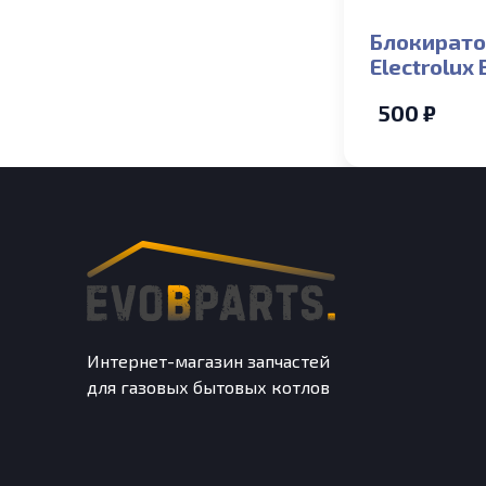
Блокирато
Electrolux 
Space 10мм
500 ₽
24Fi, Hi-Te
24FI/i_S
Интернет-магазин запчастей
для газовых бытовых котлов