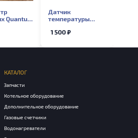
тр
Датчик
lux Quantum
температуры
elta)_S
накладной NTC
1 500 ₽
ГВС Electrolux
Basic X, Basic
Space
КАТАЛОГ
Запчасти
Котельное оборудование
Дополнительное оборудование
Газовые счетчики
Водонагреватели