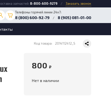
оставка запчастей:
8-800-600-9279
/
Заказать звонок
Телефоны горячей линии 24х7:
8 (800) 600-92-79
8 (905) 081-01-00
/
нтакты
Код товара:
2014112412_S
800
lux
₽
h
Нет в наличии