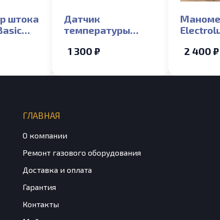
р штока
Датчик
Маноме
Basic
температуры
Electro
 11-
накладной СО NTC
(Biasi D
1 300 ₽
2 400 ₽
ch
Electrolux 24 Basic
X Fi/i (new), 24-32
Hi-Tech Fi/i (new)_S
ГЛАВНАЯ
О компании
Ремонт газового оборудования
Доставка и оплата
Гарантия
Контакты