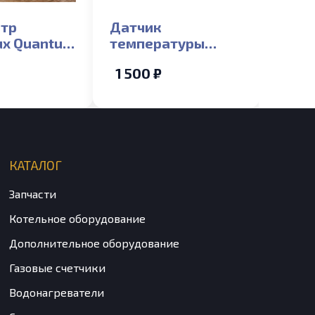
тр
Датчик
lux Quantum
температуры
elta)_S
накладной NTC
1 500 ₽
ГВС Electrolux
Basic X, Basic
Space
КАТАЛОГ
Запчасти
Котельное оборудование
Дополнительное оборудование
Газовые счетчики
Водонагреватели