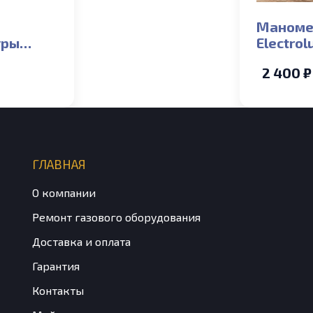
Маноме
уры
Electro
 СО NTC
(Biasi D
2 400 ₽
24 Basic
), 24-32
i (new)_S
ГЛАВНАЯ
О компании
Ремонт газового оборудования
Доставка и оплата
Гарантия
Контакты