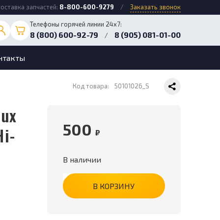
оставка запчастей:
8-800-600-9279
/
Заказать звонок
Телефоны горячей линии 24х7:
8 (800) 600-92-79
8 (905) 081-01-00
/
нтакты
Код товара:
50101026_S
500
Hi-
₽
В наличии
В КОРЗИНУ