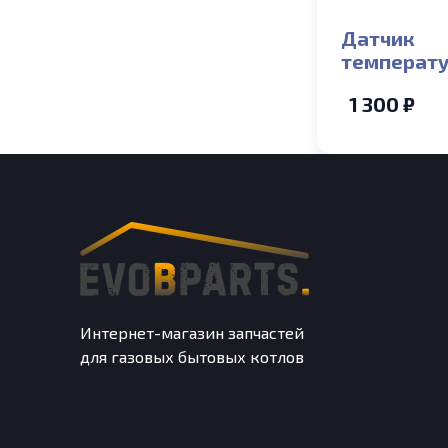
Датчик
температ
накладной
1 300 ₽
Electrolux 
X Fi/i (new
Hi-Tech Fi/
Интернет-магазин запчастей
для газовых бытовых котлов