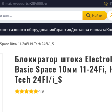
E-mail:
evobparts@284000.ru
П
Найти
монт газового оборудования
Гарантия
Доставка и оплата
Ко
pace 10мм 11-24Fi, Hi-Tech 24FI/i_S
Блокиратор штока Electrolux
Basic Space 10мм 11-24Fi, 
Tech 24FI/i_S
4.9