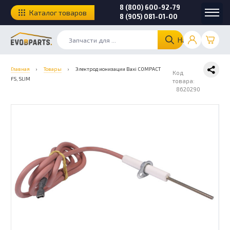
8 (800) 600-92-79
Каталог товаров
8 (905) 081-01-00
Найти
Главная
›
Товары
›
Электрод ионизации Baxi COMPACT
Код
FS, SLIM
товара:
8620290