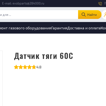
E-mail:
evobparts@284000.ru
П
Найти
монт газового оборудования
Гарантия
Доставка и оплата
Ко
Датчик тяги 60С
4.8