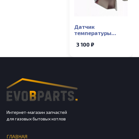
Датчик
температуры
накладной Baxi
3 100 ₽
ECO Compact, ECO-5
COMPACT, MAIN-5
Интернет-магазин запчастей
для газовых бытовых котлов
ГЛАВНАЯ