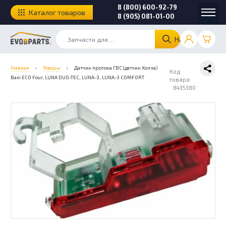
8 (800) 600-92-79
Каталог товаров
8 (905) 081-01-00
Найти
Главная
›
Товары
›
Датчик протока ГВС (датчик Холла)
Код
Baxi ECO Four, LUNA DUO-TEC, LUNA-3, LUNA-3 COMFORT
товара:
8435380