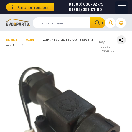
8 (800) 600-92-79
Каталог товаров
8 (905) 081-01-00
Найти
Главная
›
Товары
›
Датчик протока ГВС Arderia ESR 2.13
Код
— 2.35 FFCD
товара:
2060229